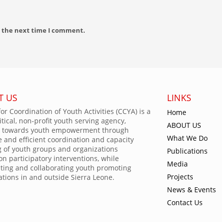
r the next time I comment.
T US
LINKS
or Coordination of Youth Activities (CCYA) is a
Home
tical, non-profit youth serving agency,
ABOUT US
 towards youth empowerment through
What We Do
e and efficient coordination and capacity
g of youth groups and organizations
Publications
ion participatory interventions, while
Media
ting and collaborating youth promoting
Projects
ations in and outside Sierra Leone.
News & Events
Contact Us