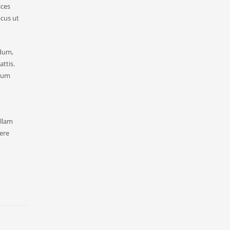
ices
acus ut
rdum,
attis.
psum
ullam
uere