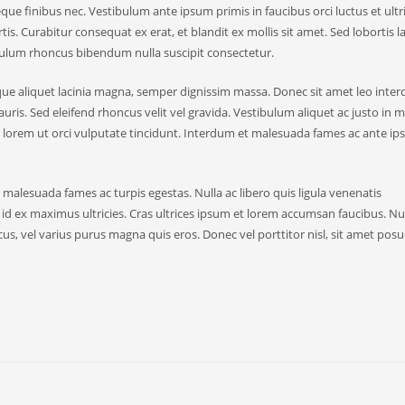
que finibus nec. Vestibulum ante ipsum primis in faucibus orci luctus et ultr
is. Curabitur consequat ex erat, et blandit ex mollis sit amet. Sed lobortis l
ibulum rhoncus bibendum nulla suscipit consectetur.
ntesque aliquet lacinia magna, semper dignissim massa. Donec sit amet leo inte
auris. Sed eleifend rhoncus velit vel gravida. Vestibulum aliquet ac justo in m
t lorem ut orci vulputate tincidunt. Interdum et malesuada fames ac ante i
malesuada fames ac turpis egestas. Nulla ac libero quis ligula venenatis
d ex maximus ultricies. Cras ultrices ipsum et lorem accumsan faucibus. N
lacus, vel varius purus magna quis eros. Donec vel porttitor nisl, sit amet pos