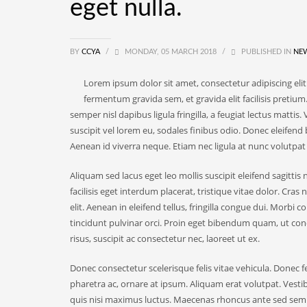
eget nulla.
BY
CCYA
/
MONDAY, 05 MARCH 2018
/
PUBLISHED IN
NEW
Lorem ipsum dolor sit amet, consectetur adipiscing eli
fermentum gravida sem, et gravida elit facilisis pretiu
semper nisl dapibus ligula fringilla, a feugiat lectus mattis
suscipit vel lorem eu, sodales finibus odio. Donec eleifend
Aenean id viverra neque. Etiam nec ligula at nunc volutpat
Aliquam sed lacus eget leo mollis suscipit eleifend sagittis nu
facilisis eget interdum placerat, tristique vitae dolor. Cra
elit. Aenean in eleifend tellus, fringilla congue dui. Mor
tincidunt pulvinar orci. Proin eget bibendum quam, ut c
risus, suscipit ac consectetur nec, laoreet ut ex.
Donec consectetur scelerisque felis vitae vehicula. Donec fe
pharetra ac, ornare at ipsum. Aliquam erat volutpat. Vest
quis nisi maximus luctus. Maecenas rhoncus ante sed sem fe