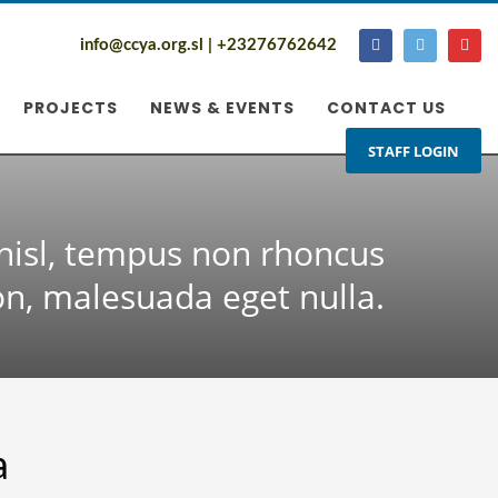
info@ccya.org.sl | +23276762642
PROJECTS
NEWS & EVENTS
CONTACT US
STAFF LOGIN
 nisl, tempus non rhoncus
n, malesuada eget nulla.
a