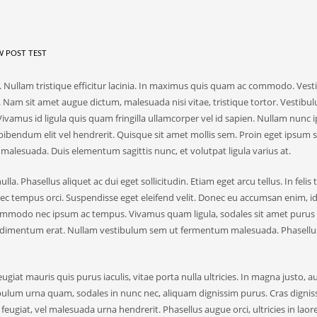
 POST TEST
t. Nullam tristique efficitur lacinia. In maximus quis quam ac commodo. Ves
m. Nam sit amet augue dictum, malesuada nisi vitae, tristique tortor. Vestibu
. Vivamus id ligula quis quam fringilla ullamcorper vel id sapien. Nullam nunc 
 bibendum elit vel hendrerit. Quisque sit amet mollis sem. Proin eget ipsum 
 malesuada. Duis elementum sagittis nunc, et volutpat ligula varius at.
lla. Phasellus aliquet ac dui eget sollicitudin. Etiam eget arcu tellus. In felis t
s nec tempus orci. Suspendisse eget eleifend velit. Donec eu accumsan enim, id
bi commodo nec ipsum ac tempus. Vivamus quam ligula, sodales sit amet purus 
ondimentum erat. Nullam vestibulum sem ut fermentum malesuada. Phasellus
ugiat mauris quis purus iaculis, vitae porta nulla ultricies. In magna justo, a
ibulum urna quam, sodales in nunc nec, aliquam dignissim purus. Cras dignis
ugiat, vel malesuada urna hendrerit. Phasellus augue orci, ultricies in laore