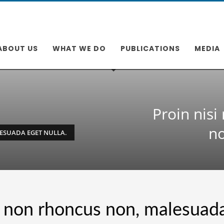
ABOUT US
WHAT WE DO
PUBLICATIONS
MEDIA
Proin nisi
no
LESUADA EGET NULLA.
us non rhoncus non, malesuad