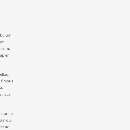
tibulum
lum
ipsum,
sapien.
ellus,
 finibus
a,
 risus
uctor eu
sim dui
et ac,